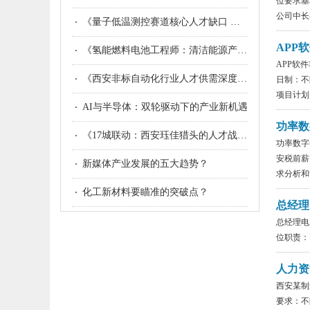
位要求基
公司中长期
《量子低温测控赛道核心人才缺口 西安开千万级补贴诚招专家》
APP
《氢能燃料电池工程师：清洁能源产业化的“心脏起搏器”》
APP软
《西安非标自动化行业人才供需深度解析：现状、矛盾与精准对接策略》
日制：不
项目计划，
AI与半导体：双轮驱动下的产业新机遇
功率数
《17城联动：西安珏佳猎头的人才战略博弈与行业深耕》
功率数字
安税前薪
新媒体产业发展的五大趋势？
求分析和设
化工新材料要瞄准的突破点？
总经理
总经理电
位职责：
人力资
西安某制
要求：不