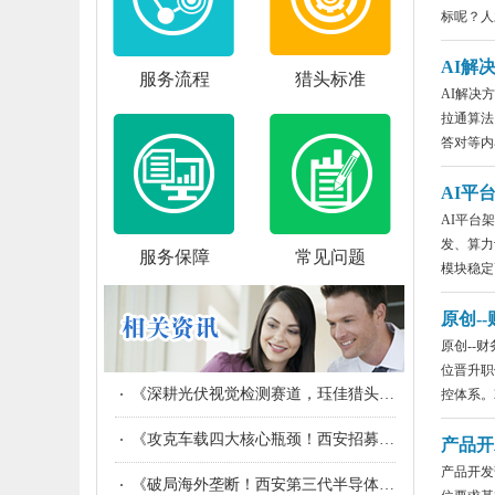
标呢？人才
AI解决
服务流程
猎头标准
AI解决
拉通算法
答对等内容
AI平台
AI平台
发、算力
服务保障
常见问题
模块稳定高
原创-
原创--
位晋升职
《深耕光伏视觉检测赛道，珏佳猎头成为西安光伏企业的高端人才伙伴》
控体系。2
《攻克车载四大核心瓶颈！西安招募座舱端侧AI算法领军者，打造低算力高体验国产座舱》
产品开
产品开发
《破局海外垄断！西安第三代半导体集群诚邀SiC AI仿真算法领军人才构建自主研发体系》