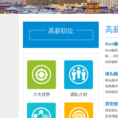
高
高薪职位
Rus
Rust
能；- 
好的编程习
猎头顾
猎头顾问
协助顾问
司的组织架
六大优势
团队介绍
西安猎
西安猎头
及管理能