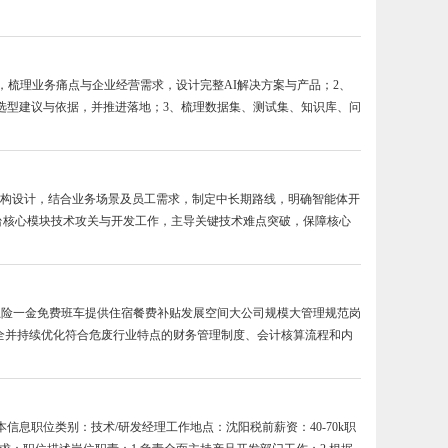
调研，梳理业务痛点与企业经营需求，设计完整AI解决方案与产品；2、
选型建议与依据，并推进落地；3、梳理数据集、测试集、知识库、问
规划与架构设计，结合业务场景及员工需求，制定中长期路线，明确智能体开
台核心模块技术攻关与开发工作，主导关键技术难点突破，保障核心
利五险一金免费班车提供住宿餐费补贴发展空间大公司规模大管理规范岗
健全并持续优化符合危废行业特点的财务管理制度、会计核算流程和内
息职位类别：技术/研发经理工作地点：沈阳税前薪资：40-70k职