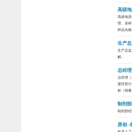
高级地
高级地质
理、采样
样品化验结
生产总
生产总监
解...
总经理
总经理（
度经营计
标（销量、
制剂部
制剂部经理
原创-
机器人工