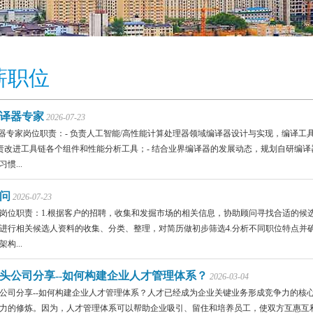
薪职位
t编译器专家
2026-07-23
编译器专家岗位职责：- 负责人工智能/高性能计算处理器领域编译器设计与实现，编译
负责改进工具链各个组件和性能分析工具；- 结合业界编译器的发展动态，规划自研编译器的
惯...
问
2026-07-23
岗位职责：1.根据客户的招聘，收集和发掘市场的相关信息，协助顾问寻找合适的候选
进行相关候选人资料的收集、分类、整理，对简历做初步筛选4.分析不同职位特点并
构...
头公司分享--如何构建企业人才管理体系？
2026-03-04
公司分享--如何构建企业人才管理体系？人才已经成为企业关键业务形成竞争力的核
力的修炼。因为，人才管理体系可以帮助企业吸引、留住和培养员工，使双方互惠互