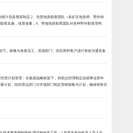
勘探计划及预算制定;2、负责地质勘查团队（各矿区地质师、野外助
勘查实施，保质保量；4、带领地质勘查团队对各种野外勘查资料、
的沟通技巧，能够与各级员工、其他部门、供应商和客户进行有效沟通具备
、年度经营计划管理：在集团战略框架下，协助总经理制定连锁事业部年
发展计划，组织营运部门与市场部门制定营销策略与计划，确保销售目
型.技术要求编制审核.调试验收等工作；2.负责各专业机器人导入应