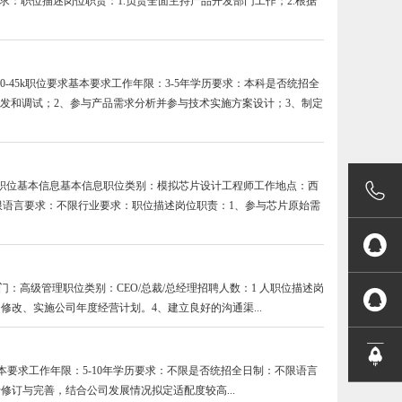
求：职位描述岗位职责：1.负责全面主持产品开发部门工作；2.根据
-45k职位要求基本要求工作年限：3-5年学历要求：本科是否统招全
开发和调试；2、参与产品需求分析并参与技术实施方案设计；3、制定

职位基本信息基本信息职位类别：模拟芯片设计工程师工作地点：西
：不限语言要求：不限行业要求：职位描述岗位职责：1、参与芯片原始需

属部门：高级管理职位类别：CEO/总裁/总经理招聘人数：1 人职位描述岗

改、实施公司年度经营计划。4、建立良好的沟通渠...

基本要求工作年限：5-10年学历要求：不限是否统招全日制：不限语言
订与完善，结合公司发展情况拟定适配度较高...