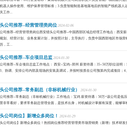
机器人操作使用、维护保养管理标准；3.负责智能制造基地落地后的智能产线机器人运
工作...
头公司推荐--经营管理类岗位
2024-02-06
公司推荐--经营管理类岗位西安猎头公司推荐--中国西部区域总经理工作地点：西安薪资
规划、经营计划、业务发展计划，并按照计划，主导执行，负责中国西部地区市场营
，工...
头公司推荐--车企项目总监
2024-01-30
公司推荐--车企项目总监工作地点： 西安--宝鸡--郑州 薪资待遇：35--50万职位
3、协调、安排公司内部及现场的安装及调试，并按时按质在公司预算内完成项目；4
头公司推荐--常务副总（非标机械行业）
2024-01-30
公司推荐--常务副总（非标机械行业）工作地点：宝鸡 薪资待遇：50万+该公司是
景非常看好，要求常务副总管理全面，是技术出身，对机械设计掌握有深度，能够审核机
头公司岗位】新增众多岗位！
2024-01-29
头公司岗位】新增众多岗位！热招岗位推荐经营管理类市场营销类（新增）技术研发