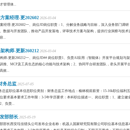
管理体...
方案经理-更202602
2026-03-04
方案经理-更202602一、岗位JD岗位职责：1、分解业务战略与目标，深入业务部门
、数据与开发团队，推动产品开发落地，评审技术方案与架构，提供行业洞察与技术
...
架构师-更新260212
2026-03-04
架构师-更新260212一、岗位JD## 岗位职责1、负责AI应用（智能体）开发平台
训推、MCP及工具生态的核心功能与技术架构；2、协同平台研发团队，牵头开展平
效...
-财务总监
2025-07-05
财务总监职位基本信息职位类别：财务总监工作地点：榆林税前薪资：15-16k职位福
位要求基本要求工作年限：3-5年学历要求：本科职位描述一、岗位职责：1、建立
、负责...
发部部长
2025-05-19
部部长西安珏佳猎头公司发布企业名称：机器人国家研究院有限公司职位基本信息基本信