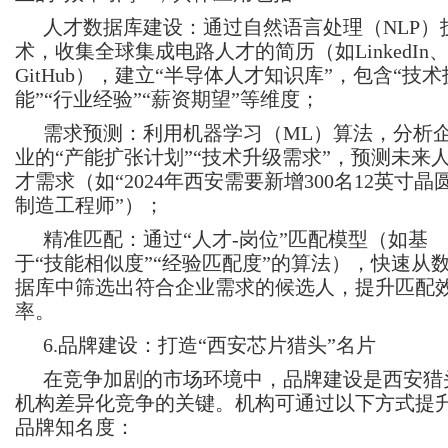
人才数据库建设：通过自然语言处理（
NLP
）
术，收集全球集成电路人才的简历（如LinkedIn
GitHub），建立“半导体人才知识库”，包含“技术
能”“行业经验”“薪资期望”等维度；
需求预测：利用机器学习（
ML
）算法，分析
业的“产能扩张计划”“技术升级需求”，预测未来
才需求（如“2024年西安需要新增300名12英寸晶
制造工程师”）；
精准匹配：通过“人才-岗位”匹配模型（如基
于“技能相似度”“经验匹配度”的算法），快速从
据库中筛选出符合企业需求的候选人，提升匹配
率。
6.
品牌建设：打造
“
西安芯片猎头
”
名片
在竞争加剧的市场环境中，品牌建设是西安猎
机构差异化竞争的关键。机构可通过以下方式提
品牌知名度：