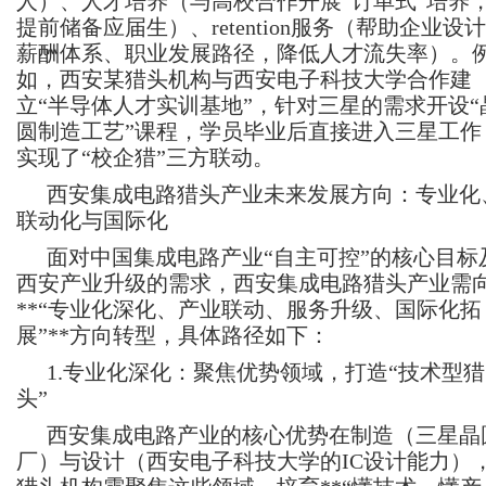
人）、人才培养（与高校合作开展“订单式”培养
提前储备应届生）、retention服务（帮助企业设计
薪酬体系、职业发展路径，降低人才流失率）。
如，西安某猎头机构与西安电子科技大学合作建
立“半导体人才实训基地”，针对三星的需求开设“
圆制造工艺”课程，学员毕业后直接进入三星工作
实现了“校企猎”三方联动。
西安集成电路猎头产业未来发展方向：专业化
联动化与国际化
面对中国集成电路产业
“
自主可控
”
的核心目标
西安产业升级的需求，西安集成电路猎头产业需
**“
专业化深化、产业联动、服务升级、国际化拓
展
”**
方向转型，具体路径如下：
1.
专业化深化：聚焦优势领域，打造
“
技术型猎
头
”
西安集成电路产业的核心优势在制造（三星晶
厂）与设计（西安电子科技大学的
IC
设计能力）