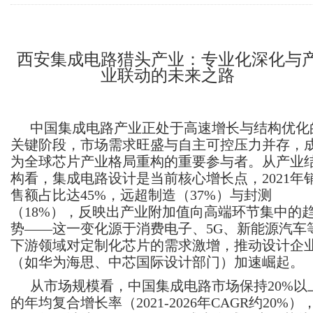
西安集成电路猎头产业：专业化深化与
业联动的未来之路
中国集成电路产业正处于高速增长与结构优化
关键阶段，市场需求旺盛与自主可控压力并存，
为全球芯片产业格局重构的重要参与者。从产业
构看，集成电路设计是当前核心增长点，2021年
售额占比达45%，远超制造（37%）与封测
（18%），反映出产业附加值向高端环节集中的
势——这一变化源于消费电子、5G、新能源汽车
下游领域对定制化芯片的需求激增，推动设计企
（如华为海思、中芯国际设计部门）加速崛起。
从市场规模看，中国集成电路市场保持
20%
以
的年均复合增长率（
2021-2026
年CAGR约20%）