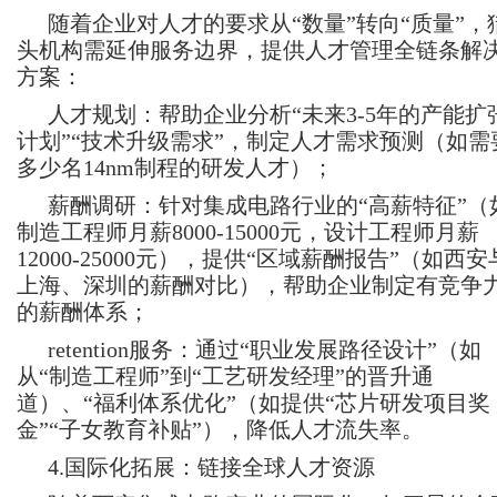
随着企业对人才的要求从“数量”转向“质量”，
头机构需延伸服务边界，提供人才管理全链条解
方案：
人才规划：帮助企业分析“未来3-5年的产能扩
计划”“技术升级需求”，制定人才需求预测（如需
多少名14nm制程的研发人才）；
薪酬调研：针对集成电路行业的“高薪特征”（
制造工程师月薪8000-15000元，设计工程师月薪
12000-25000元），提供“区域薪酬报告”（如西安
上海、深圳的薪酬对比），帮助企业制定有竞争
的薪酬体系；
retention
服务：通过“职业发展路径设计”（如
从“制造工程师”到“工艺研发经理”的晋升通
道）、“福利体系优化”（如提供“芯片研发项目奖
金”“子女教育补贴”），降低人才流失率。
4.
国际化拓展：链接全球人才资源